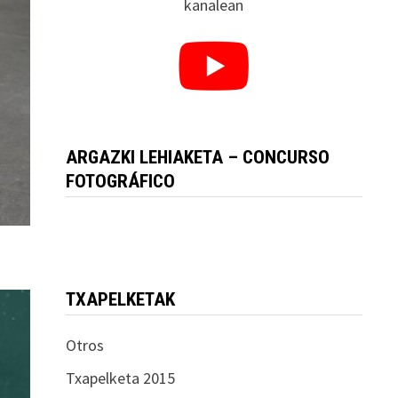
kanalean
ARGAZKI LEHIAKETA – CONCURSO
FOTOGRÁFICO
TXAPELKETAK
Otros
Txapelketa 2015