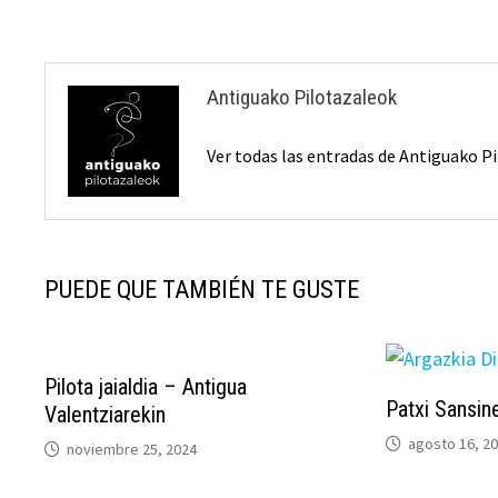
Antiguako Pilotazaleok
Ver todas las entradas de Antiguako 
PUEDE QUE TAMBIÉN TE GUSTE
Pilota jaialdia – Antigua
Patxi Sansin
Valentziarekin
agosto 16, 2
noviembre 25, 2024