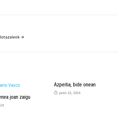
Pilotazaleok →
Azpeitia, bide onean
junio 23, 2016
enea joan zaigu
024