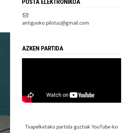
POSTA ELEKTRONIKOA
Correo electrónico
antiguoko.pilotaz@gmail.com
AZKEN PARTIDA
Txapelketako partida guztiak YouTube-ko