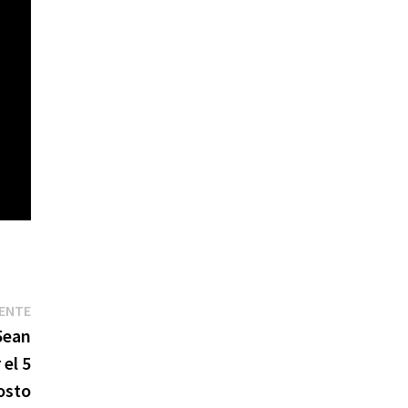
Entrada
IENTE
siguiente:
5ean
 el 5
osto