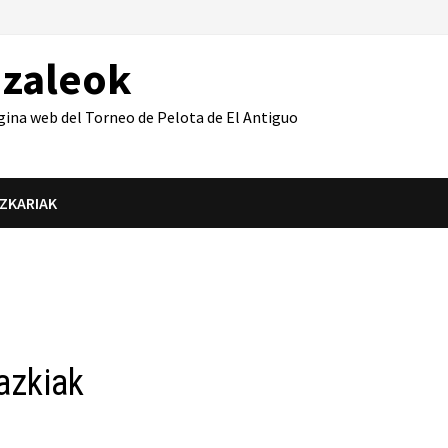
azaleok
gina web del Torneo de Pelota de El Antiguo
IZKARIAK
azkiak