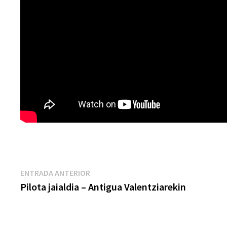
Navegación
Entrada
ENTRADA ANTERIOR
anterior:
Pilota jaialdia – Antigua Valentziarekin
de
entradas