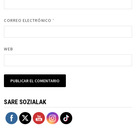
CORREO ELECTRÓNICO
*
WEB
SARE SOZIALAK