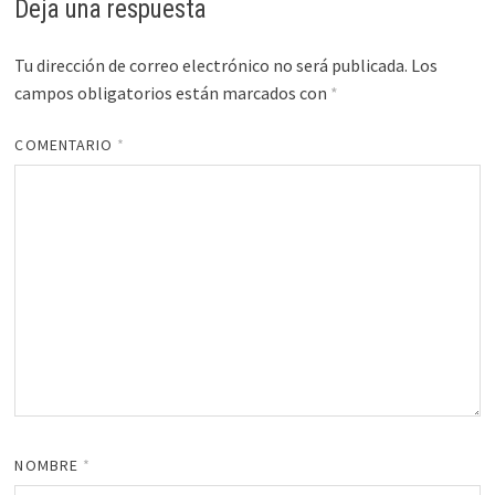
Deja una respuesta
Tu dirección de correo electrónico no será publicada.
Los
campos obligatorios están marcados con
*
COMENTARIO
*
NOMBRE
*