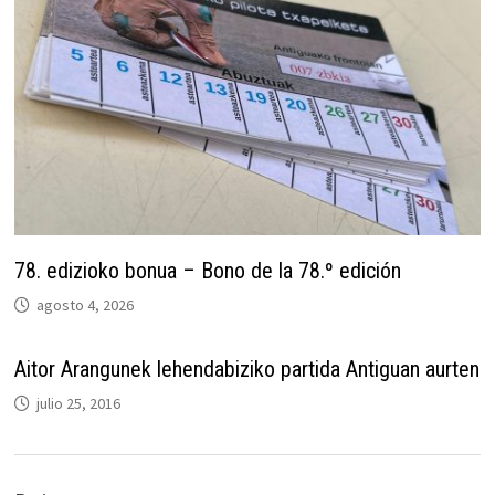
78. edizioko bonua – Bono de la 78.º edición
agosto 4, 2026
Aitor Arangunek lehendabiziko partida Antiguan aurten
julio 25, 2016