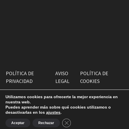
POLÍTICA DE
AVISO
POLÍTICA DE
PRIVACIDAD
LEGAL
COOKIES
Utilizamos cookies para ofrecerte la mejor experiencia en
nuestra web.
Puedes aprender más sobre qué cookies utilizamos o
desactivarlas en los
ajustes
.
Copyright © 2026
Antiguako Pilotazaleok
. Funciona con
CERRAR EL BANNER DE COOKI
WordPress
y
Bam
.
Aceptar
Rechazar