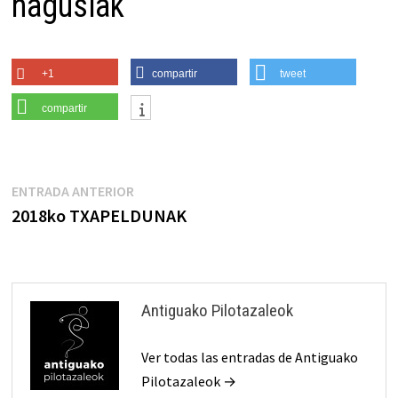
nagusiak
+1
compartir
tweet
compartir
Navegación
Entrada
ENTRADA ANTERIOR
anterior:
2018ko TXAPELDUNAK
de
entradas
Antiguako Pilotazaleok
Ver todas las entradas de Antiguako
Pilotazaleok →