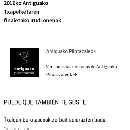
anterior:
2016ko Antiguako
de
Txapelketaren
entradas
finaletako irudi onenak
Antiguako Pilotazaleok
Ver todas las entradas de Antiguako
Pilotazaleok →
PUEDE QUE TAMBIÉN TE GUSTE
Txaloen berotasunak zerbait adierazten badu…
julio 13, 2018