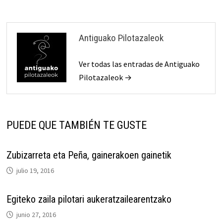
Antiguako Pilotazaleok
Ver todas las entradas de Antiguako
Pilotazaleok →
PUEDE QUE TAMBIÉN TE GUSTE
Zubizarreta eta Peña, gainerakoen gainetik
julio 19, 2016
Egiteko zaila pilotari aukeratzailearentzako
junio 27, 2016