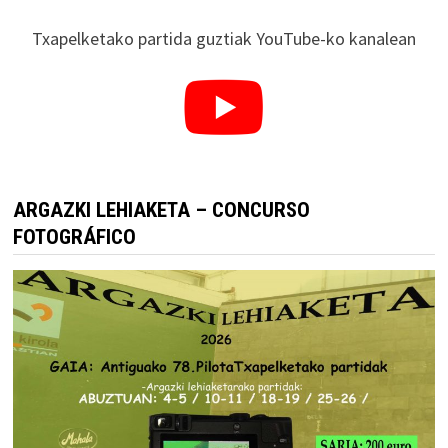
Txapelketako partida guztiak YouTube-ko kanalean
ARGAZKI LEHIAKETA – CONCURSO
FOTOGRÁFICO