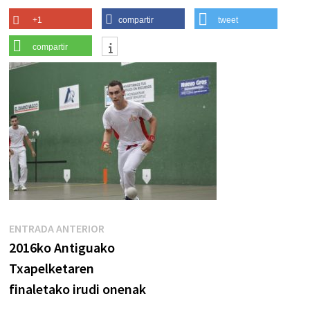
+1
compartir
tweet
compartir
Navegación
Entrada
ENTRADA ANTERIOR
anterior:
2016ko Antiguako
de
Txapelketaren
entradas
finaletako irudi onenak