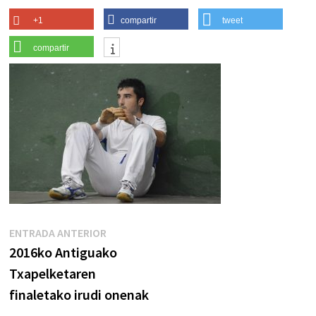
+1
compartir
tweet
compartir
Navegación
Entrada
ENTRADA ANTERIOR
anterior:
2016ko Antiguako
de
Txapelketaren
entradas
finaletako irudi onenak