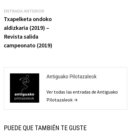
Navegación
Entrada
ENTRADA ANTERIOR
anterior:
Txapelketa ondoko
de
aldizkaria (2019) –
entradas
Revista salida
campeonato (2019)
Antiguako Pilotazaleok
Ver todas las entradas de Antiguako
Pilotazaleok →
PUEDE QUE TAMBIÉN TE GUSTE