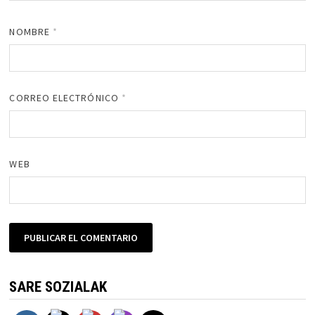
NOMBRE
*
CORREO ELECTRÓNICO
*
WEB
SARE SOZIALAK