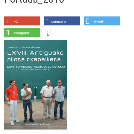
+1
compartir
tweet
compartir