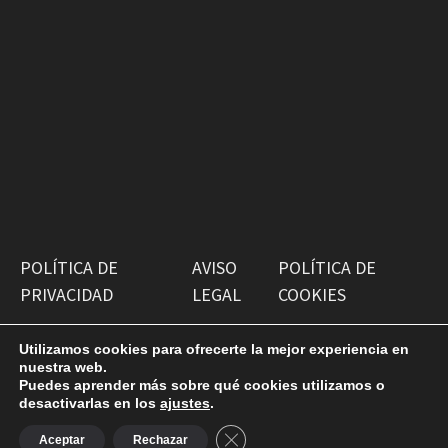
POLÍTICA DE
AVISO
POLÍTICA DE
PRIVACIDAD
LEGAL
COOKIES
Utilizamos cookies para ofrecerte la mejor experiencia en
nuestra web.
Puedes aprender más sobre qué cookies utilizamos o
desactivarlas en los
ajustes
.
Copyright © 2026
Antiguako Pilotazaleok
. Funciona con
CERRAR EL BANNER DE COOKI
WordPress
y
Bam
.
Aceptar
Rechazar