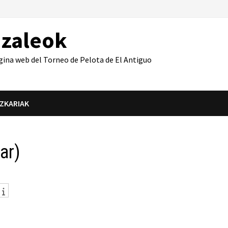
azaleok
gina web del Torneo de Pelota de El Antiguo
IZKARIAK
ar)