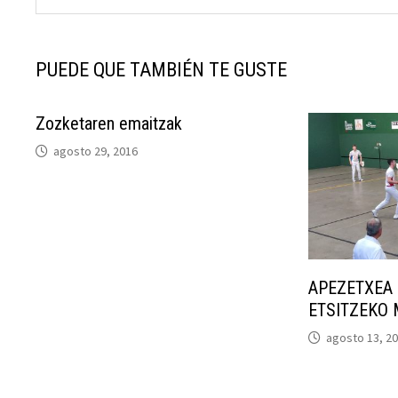
PUEDE QUE TAMBIÉN TE GUSTE
Zozketaren emaitzak
agosto 29, 2016
APEZETXEA 
ETSITZEKO 
agosto 13, 2