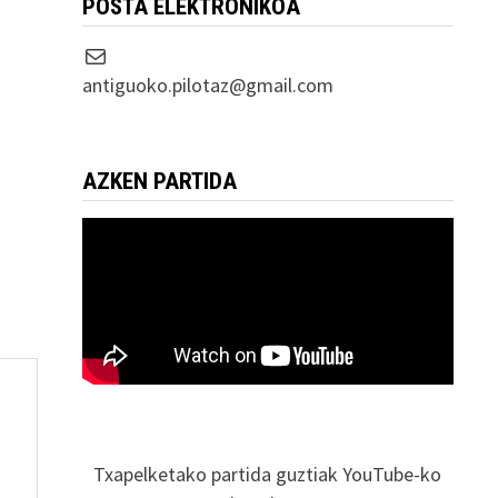
POSTA ELEKTRONIKOA
Correo electrónico
antiguoko.pilotaz@gmail.com
AZKEN PARTIDA
Txapelketako partida guztiak YouTube-ko