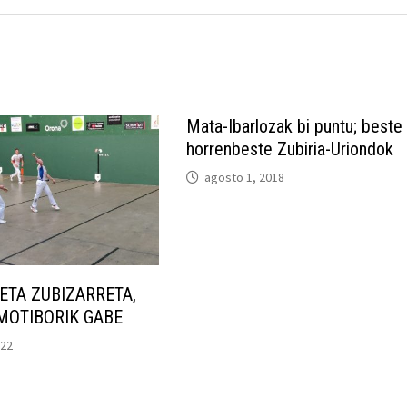
Mata-Ibarlozak bi puntu; beste
horrenbeste Zubiria-Uriondok
agosto 1, 2018
ETA ZUBIZARRETA,
MOTIBORIK GABE
022