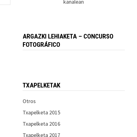
kanalean
ARGAZKI LEHIAKETA – CONCURSO
FOTOGRÁFICO
TXAPELKETAK
Otros
Txapelketa 2015
Txapelketa 2016
Txapelketa 2017