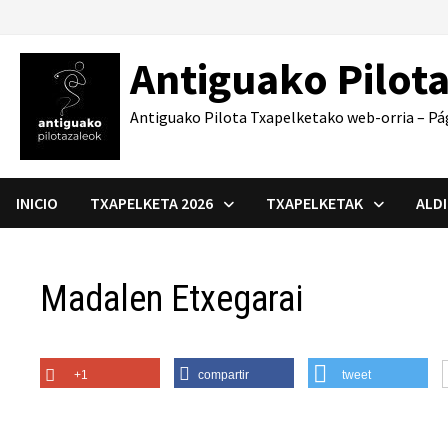
Saltar
al
Antiguako Pilot
contenido
Antiguako Pilota Txapelketako web-orria – Pá
INICIO
TXAPELKETA 2026
TXAPELKETAK
ALD
Madalen Etxegarai
+1
compartir
tweet