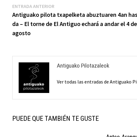
Navegación
Entrada
ENTRADA ANTERIOR
anterior:
Antiguako pilota txapelketa abuztuaren 4an ha
de
da – El torne de El Antiguo echará a andar el 4 d
entradas
agosto
Antiguako Pilotazaleok
Ver todas las entradas de Antiguako 
PUEDE QUE TAMBIÉN TE GUSTE