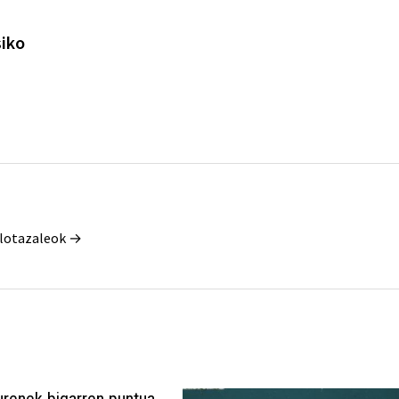
siko
e
Pilotazaleok →