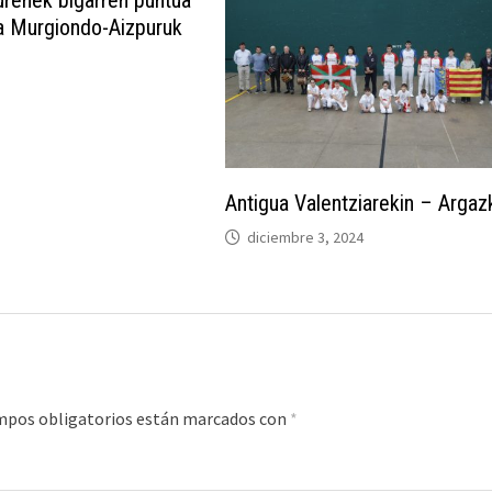
renek bigarren puntua
ta Murgiondo-Aizpuruk
Antigua Valentziarekin – Argaz
diciembre 3, 2024
mpos obligatorios están marcados con
*